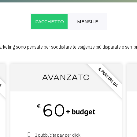
PACCHETTO
MENSILE
rketing sono pensate per soddisfare le esigenze più disparate e sempre 
zione dei nostri piani mensili marketing è da definirsi in base a budget 
DA
A PARTIRE DA
A PARTIRE DA
ZATO
AVANZATO
ORIG
60
190
€
€
ese + budget
+ budget
/m
ial e/o ppc
1 pubblicità pay per click
Almeno 1 landing page,