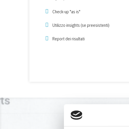
Check-up "as is"
Studio e ricerca delle 
Utilizzo insights (se preesistenti)
Buono da 75€ Google
Report dei risultati
Stesura di un piano ma