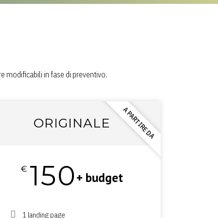
modificabili in fase di preventivo.
e obbiettivi aziendali.
A PARTIRE DA
A PARTIRE DA
INALE
ORIGINALE
150
€
ese + budget
+ budget
 fino a 2 altre
1 landing page