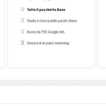
pubblicità social e/o ppc
parole chiave
Tutto il pacchetto Base
Tutto il piano mens
 Ads
Studio e ricerca delle parole chiave
Analisi competitività 
rketing
Buono da 75€ Google Ads
Raccolta lead e ricont
Stesura di un piano marketing
Obbiettivi mirati e in 