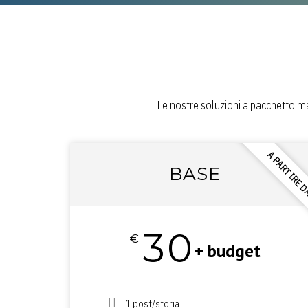
Le nostre soluzioni a pacchetto ma
La durata e la composi
A PARTIRE 
BASE
AVAN
30
120
€
€
+ budget
/m
1 post/storia
Fino a 3 pubblicità soc